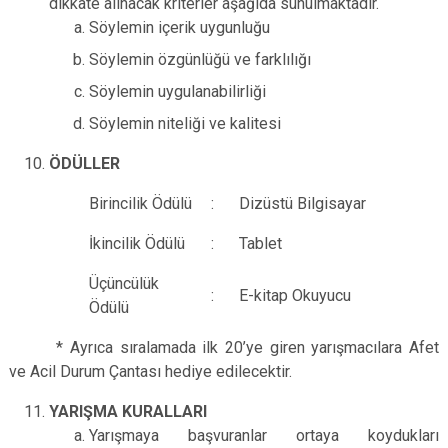
dikkate alınacak kriterler aşağıda sunulmaktadır.
Söylemin içerik uygunluğu
Söylemin özgünlüğü ve farklılığı
Söylemin uygulanabilirliği
Söylemin niteliği ve kalitesi
ÖDÜLLER
Birincilik Ödülü
:
Dizüstü Bilgisayar
İkincilik Ödülü
:
Tablet
Üçüncülük
:
E-kitap Okuyucu
Ödülü
* Ayrıca sıralamada ilk 20’ye giren yarışmacılara Afet
ve Acil Durum Çantası hediye edilecektir.
YARIŞMA KURALLARI
Yarışmaya başvuranlar ortaya koydukları