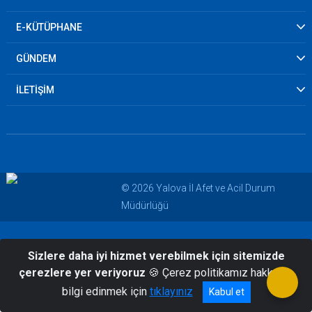
E-KÜTÜPHANE
GÜNDEM
İLETİŞİM
© 2026 Yalova İl Afet ve Acil Durum
Müdürlüğü
Sizlere daha iyi hizmet verebilmek için sitemizde
çerezlere yer veriyoruz
🍪 Çerez politikamız hakkında
bilgi edinmek için
tıklayınız
Kabul et