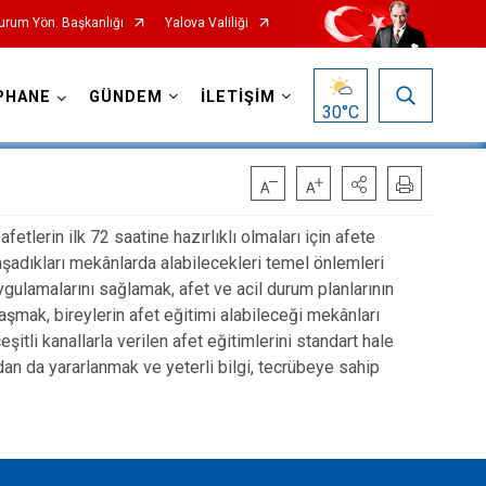
Durum Yön. Başkanlığı
Yalova Valiliği
PHANE
GÜNDEM
İLETİŞİM
30
°C
tlerin ilk 72 saatine hazırlıklı olmaları için afete
aşadıkları mekânlarda alabilecekleri temel önlemleri
ygulamalarını sağlamak, afet ve acil durum planlarının
aşmak, bireylerin afet eğitimi alabileceği mekânları
şitli kanallarla verilen afet eğitimlerini standart hale
dan da yararlanmak ve yeterli bilgi, tecrübeye sahip