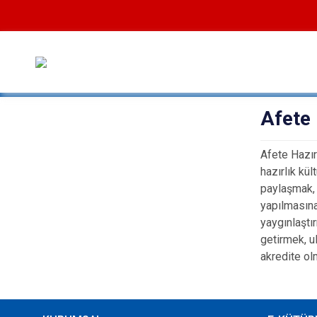
Afete 
Afete Hazır
hazırlık kü
paylaşmak, 
yapılmasına
yaygınlaştır
getirmek, u
akredite ol