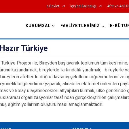
e-Devlet
İçişleri Bakanlığı
Afet ve Acil 
KURUMSAL
FAALİYETLERİMİZ
E-KÜTÜ
AFAD İl Müdürlükleri
Hazır Türkiye
 Türkiye Projesi ile; Bireyden başlayarak toplumun tüm kesimine, afe
ltürünü kazandırmak, bireylerde farkındalık yaratmak, bireylerle y
bireylerin afetlerde doğru davranış şekillerini öğrenmelerini ve u
 yönelik bilgilendirme yaparak, alınabilecek temel önlemleri payl
mak ve kolay ulaşabilecekleri altyapıları kurmak, ülke genelinde çe
luslararası organizasyonlar tarafından gerçekleştirilen çalışmalar
muş eğitim yollarının oluşturulması amaçlanmaktadır.