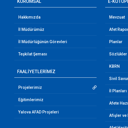
KURUMSAL
E-KÜTÜP
Hakkımızda
Mevzuat
İl Müdürümüz
Afet Rapor
İl Müdürlüğünün Görevleri
Planlar
Teşkilat Şeması
Sözlükler
KBRN
FAALİYETLERİMİZ
Sivil Sav
Projelerimiz
İl Planları
Eğitimlerimiz
Afete Hazı
Yalova AFAD Projeleri
Afişler ve
Afet Harit