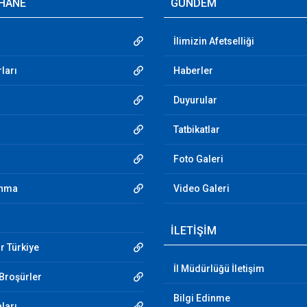
HANE
GÜNDEM
İlimizin Afetselliği
ları
Haberler
Duyurular
Tatbikatlar
Foto Galeri
unma
Video Galeri
İLETİŞİM
r Türkiye
İl Müdürlüğü İletişim
 Broşürler
Bilgi Edinme
aları